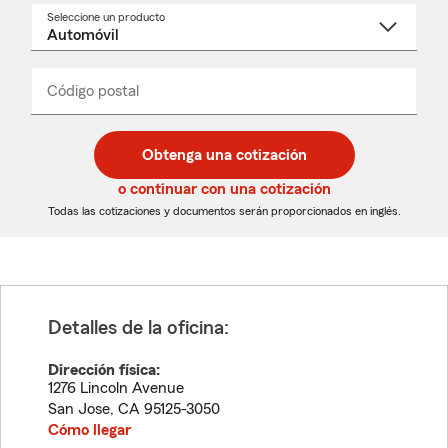
Seleccione un producto
Seleccione
un
nombre
de
producto
del
Código postal
Ingresa
Ingresa
_____
menú
un
un
desplegable
código
código
postal
postal
Obtenga una cotización
de
de
5
5
o continuar con una cotización
dígitos
dígitos
Todas las cotizaciones y documentos serán proporcionados en inglés.
Detalles de la oficina:
Dirección física:
1276 Lincoln Avenue
San Jose
,
CA
95125-3050
Cómo llegar