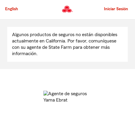
Pasar
al
English
Iniciar Sesión
contenido
principal
Comienzo
del
Algunos productos de seguros no están disponibles
contenido
actualmente en California. Por favor, comuníquese
principal
con su agente de State Farm para obtener más
información.