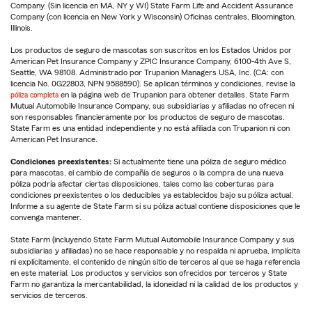
Company. (Sin licencia en MA, NY y WI) State Farm Life and Accident Assurance
Company (con licencia en New York y Wisconsin) Oficinas centrales, Bloomington,
Illinois.
Los productos de seguro de mascotas son suscritos en los Estados Unidos por
American Pet Insurance Company y ZPIC Insurance Company, 6100-4th Ave S,
Seattle, WA 98108. Administrado por Trupanion Managers USA, Inc. (CA: con
licencia No. 0G22803, NPN 9588590). Se aplican términos y condiciones, revise la
póliza completa
en la página web de Trupanion para obtener detalles. State Farm
Mutual Automobile Insurance Company, sus subsidiarias y afiliadas no ofrecen ni
son responsables financieramente por los productos de seguro de mascotas.
State Farm es una entidad independiente y no está afiliada con Trupanion ni con
American Pet Insurance.
Condiciones preexistentes:
Si actualmente tiene una póliza de seguro médico
para mascotas, el cambio de compañía de seguros o la compra de una nueva
póliza podría afectar ciertas disposiciones, tales como las coberturas para
condiciones preexistentes o los deducibles ya establecidos bajo su póliza actual.
Informe a su agente de State Farm si su póliza actual contiene disposiciones que le
convenga mantener.
State Farm (incluyendo State Farm Mutual Automobile Insurance Company y sus
subsidiarias y afiliadas) no se hace responsable y no respalda ni aprueba, implícita
ni explícitamente, el contenido de ningún sitio de terceros al que se haga referencia
en este material. Los productos y servicios son ofrecidos por terceros y State
Farm no garantiza la mercantabilidad, la idoneidad ni la calidad de los productos y
servicios de terceros.