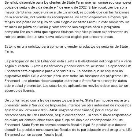
Beneficio disponible para los clientes de State Farm que han comprado una nueva
póliza de seguro de vida desde el 1 de enero de 2022. Si bien cualquier persona
mayor de 18 años puede unirse a Life Enhanced, es posible que ciertas funciones
de la aplicación, incluyendo las recompensas, no estén disponibles a menos que
tengas una póliza de seguro de vida elegible de State Farm.En este momento, los
titulares de póliza en Florida y New York no son elegibles para el programa
completo.Ten en cuenta que algunos titulares de póliza pueden experimentar un
retraso antes de que una nueva póliza sea elegible para recompensas.
Esto no es una solicitud para comprar o vender productos de seguros de State
Farm.
La participación de Life Enhanced está sujeta a la elegibilidad del programa y varía
según el estado. Sujeto a los términos y condiciones del acuerdo. La aplicación Life
Enhanced está disponible para Android e iOS. Es posible que se requiera un
dispositivo móvil iOS o Android para usar todas las funciones del programa Life
Enhanced. Los clientes deben aceptar autorizar a State Farm a recopilar datos
sobre salud y bienestar. Los usuarios de aplicaciones móviles deben aceptar un
acuerdo de licencia.
De conformidad con la ley de impuestos pertinente, State Farm puede enviarte y
presentar ante el Servicio de Impuestos Internos y/u otra autoridad de impuestos
aplicable un Formulario 1099-MISC (ingresos misceláneos) por el canje de
recompensas de Life Enhanced, según corresponda. Tú eres el único responsable
de cualquier consecuencia fiscal que surja del canje de recompensas de Life
Enhanced. State Farm no provee asesoría fiscal ni legal. Es posible que desees
discutir las posibles consecuencias fiscales de tu participación en el programa Life
Enhanced con un asesor fiscal o legal.